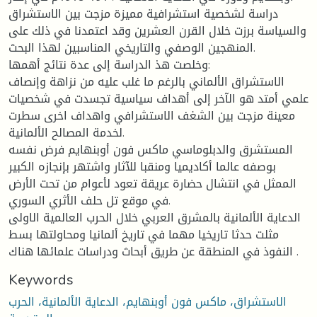
دراسة لشخصية استشرافية مميزة مزجت بين الاستشراق
والسياسة برزت خلال القرن العشرين وقد اعتمدنا في ذلك على
المنهجين الوصفي والتاريخي المناسبين لهذا البحث.
وخلصت هذ الدراسة إلى عدة نتائج أهمها:
الاستشراق الألماني بالرغم ما غلب عليه من نزاهة وإنصاف
علمي أمتد هو الآخر إلى أهداف سياسية تجسدت في شخصيات
معينة مزجت بين الشغف الاستشرافي واهداف اخرى سطرت
لخدمة المصالح الألمانية.
المستشرق والدبلوماسي ماكس فون أوبنهايم فرض نفسه
بوصفه عالما أكاديميا ومنقبا للآثار واشتهر بإنجازه الكبير
الممثل في انتشال حضارة عريقة تعود لأعوام من تحت الأرض
في موقع تل حلف الأثري السوري.
الدعاية الألمانية بالمشرق العربي خلال الحرب العالمية الاولى
مثلت حدثا تاريخيا مهما في تاريخ ألمانيا ومحاولتها بسط
النفوذ في المنطقة عن طريق أبحاث ودراسات علمائها هناك .
Keywords
الاستشراق، ماكس فون أوبنهايم، الدعاية الألمانية، الحرب