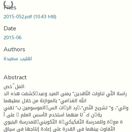
Loading...
Files
2015-052.pdf
(10.43 MB)
Date
2015-06
Authors
لقليب, سعيدة
Abstract
المل ّ خص:
كشفت هذه الدراسة التّي تناولت النّاقدين" يمنى العيد وعبد
الله الغذامي" بالموازنة من خلال عمليهما
الموسومين ب" تقنيات السرد الروائي"، و" تشريح النّص"،
على أ  ن ك ّ لا منهما استخدم الأسس العلمية
للمدرسة البنيوية التّكوينية وللمدرسة التّفكيكية مع
التّفاوت بينهما في القدرة على إعادة إنتاجها في سياق