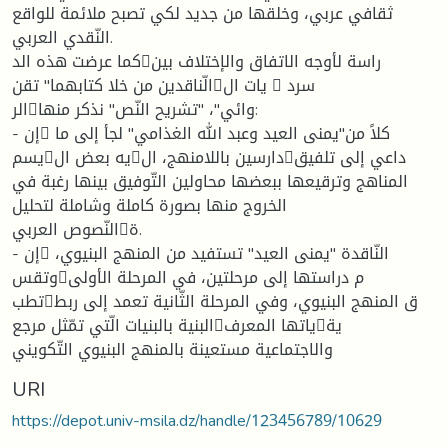
ثقافي عربي، وخلقها من جديد لكي تصبح ملائمة للواقع
النّقدي العربي.
كما عرضت هذه الدراسة لأوجه الاتفاق والإختلاف بين
الّناقدين من خلا كتابهما" تقنيات ال  سرد
الروائي"، "تشريح النّص" نذكر منها:
- إن كلاً من"يمنى العيد وعبد الله الغذامي" لجأ إلى ما
يسميه بعض الدارسين باللامنهج، الداعي إلى تلفيق
المناهج وترقيعها ببعضها محاولين التّوفيق بينها رغبة في
الخروج منها بصورة كاملة وشاملة لتحليل
النّصوص العربية.
- إن النّاقدة "يمنى العيد" تستفيد من المنهج البنيوي،
وتقسم دراستها إلى مرحلتين، في المرحلة الأولى
تطبق المنهج البنيوي، وفي المرحلة الثّانية تعمد إلى ربط
البنية بالبنيات الّتي تمّثل مرجعياتها المعرفية
والاجتماعية مستعينة بالمنهج البنيوي التّكويني
URI
https://depot.univ-msila.dz/handle/123456789/10629