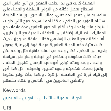
الفعلية كانت في يد الحاجب المنصور بن أبي عامر، الذي
استطاع بفضل ذكائه من التولي السلطة والقضاء على
منافسيه مثل جعفر المصحفي، وغالب الناصري، وإبعاد الخليفة
هشام المؤيد عن الحكم ، و كذا أمه السيدة صبح التي حاولت
استرجاع ملك ولدها، وقد أقام المنصور العامري عدة علاقات مع
المماليك النصرانية، إضافة إلى العلاقات الودية مع البيزنطيين،
أما علاقاته مع المغرب الإسلامي فكانت علاقة مد وجزر ، حيث
كانت فترة حكم الدولة العامرية مرحلة قوة إلى غاية وصول
ولديه إلى الحكم ، فكان ولده عب الملك داهية مثل والده لكن
حياته كانت محفوفة بالمخاطر في قرطبة وسار على سياسة
والده ، وبعد وفاته تولى أخوه عبد الرحمان شنجول الحكم ،
وتميز بضعف شخصيته وسوء تسييره وتصرفه ، كل هذا أدى
إلى قيام ثورة في العاصمة الزاهرة ، وبهذا بدأت بوادر سقوط
وتلاشي العامريين في الأندلس وانتهاء حكمهم.
Keywords
الدولة العامرية – الأندلس- الأمويين –العبيديين
URI