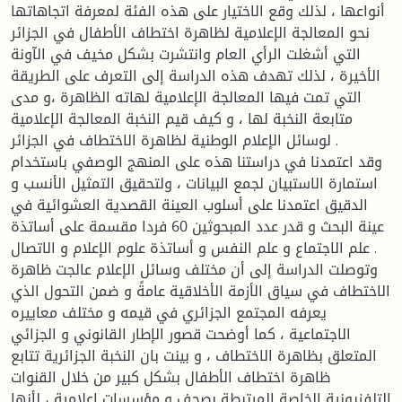
أنواعها ، لذلك وقع الاختيار على هذه الفئة لمعرفة اتجاهاتها
نحو المعالجة الإعلامية لظاهرة اختطاف الأطفال في الجزائر
التي أشغلت الرأي العام وانتشرت بشكل مخيف في الآونة
الأخيرة ، لذلك تهدف هذه الدراسة إلى التعرف على الطريقة
التي تمت فيها المعالجة الإعلامية لهاته الظاهرة ،و مدى
متابعة النخبة لها ، و كيف قيم النخبة المعالجة الإعلامية
لوسائل الإعلام الوطنية لظاهرة الاختطاف في الجزائر .
وقد اعتمدنا في دراستنا هذه على المنهج الوصفي باستخدام
استمارة الاستبيان لجمع البيانات ، ولتحقيق التمثيل الأنسب و
الدقيق اعتمدنا على أسلوب العينة القصدية العشوائية في
عينة البحث و قدر عدد المبحوثين 60 فردا مقسمة على أساتذة
علم الاجتماع و علم النفس و أساتذة علوم الإعلام و الاتصال .
وتوصلت الدراسة إلى أن مختلف وسائل الإعلام عالجت ظاهرة
الاختطاف في سياق الأزمة الأخلاقية عامةً و ضمن التحول الذي
يعرفه المجتمع الجزائري في قيمه و مختلف معاييره
الاجتماعية ، كما أوضحت قصور الإطار القانوني و الجزائي
المتعلق بظاهرة الاختطاف ، و بينت بان النخبة الجزائرية تتابع
ظاهرة اختطاف الأطفال بشكل كبير من خلال القنوات
التلفزيونية الخاصة المرتبطة بصحف و مؤسسات إعلامية ، لأنها