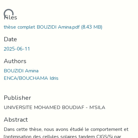
oading...
Files
thèse complet BOUZIDI Amina.pdf
(8.43 MB)
Date
2025-06-11
Authors
BOUZIDI Amina
ENCA/BOUCHAMA Idris
Publisher
UNIVERSITE MOHAMED BOUDIAF - M’SILA
Abstract
Dans cette thèse, nous avons étudié le comportement et
l’optimisation des cellules solaires tandem CIGS/Si par