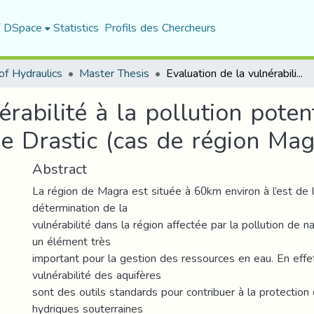
f DSpace
Statistics
Profils des Chercheurs
f Hydraulics
Master Thesis
Evaluation de la vulnérabilité à la pollution potentielle de la nappe du Hodna par la méthode Drastic (cas de région Magra)
érabilité à la pollution pote
 Drastic (cas de région Mag
Abstract
La région de Magra est située à 60km environ à l’est de la
détermination de la
vulnérabilité dans la région affectée par la pollution de 
un élément très
important pour la gestion des ressources en eau. En effet
vulnérabilité des aquifères
sont des outils standards pour contribuer à la protection
hydriques souterraines