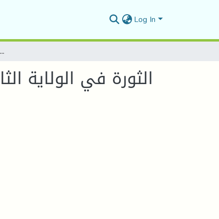
Log In
الثورة في الولاية الثالثة ومظاهر التآزر التاريخي بينها وبين الولايات الثورية الاخرى)1954-1962
الثورة في الولاية الثا