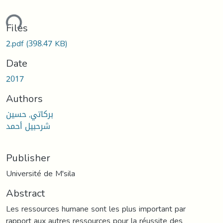
ding...
Files
2.pdf
(398.47 KB)
Date
2017
Authors
بركاتي, حسين
شرحبيل أحمد
Publisher
Université de M'sila
Abstract
Les ressources humane sont les plus important par
rapport aux autres ressources pour la réussite des