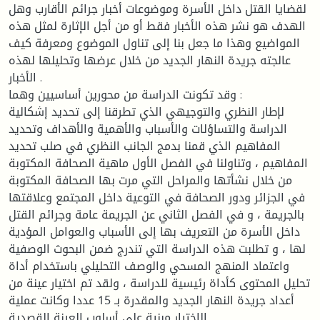
لقضايا القتل داخل الأسرة وموضوعات أخبار جرائم الأقارب وهل
الهدف هو نشر هذه الأخبار فقط أو من أجل الإثارة لمثل هذه
المواضيع وهذا ما جعل بنا إلى تناول الموضوع ومعرفة كيف
عالجته جريدة النهار الجديد من خلال عرضها وتحليلها لهذه
الأخبار .
وقد تكونت الدراسة من محورين أساسيين وهما :
لإطار النظري والتوجيهي الذي تطرقنا إلى تحديد إشكالية
الدراسة والتساؤلات والأسباب والأهمية والأهداف وتحديد
المفاهيم الذي قمنا بدمج الجانب النظري في صلب تحديد
المفاهيم ، وتناولنا في الفصل الأول ماهية الصحافة المكتوبة
من خلال نشأتها والمراحل التي مرت بها الصحافة المكتوبة
في الجزائر ودور الصحافة في التوعية داخل المجتمع وعلاقتها
بالجريمة ، و في الفصل الثاني عن الجريمة عامة وجرائم القتل
داخل الأسرة من التعريف بها إلى الأسباب والعوامل المؤدية
لها ، و تطلبت هذه الدراسة التي تندرج ضمن البحوث الوصفية
واعتماد المنهج المسحي والوصف التحليلي باستخدام أداة
تحليل المحتوى كأداة رئيسية للدراسة ، ولقد تم اختيار عينة من
أعداد جريدة النهار الجديد والمقدرة بـ 15 عددا وكانت عملية
الاختيار مبنية على أسلوب العينة القصدية .