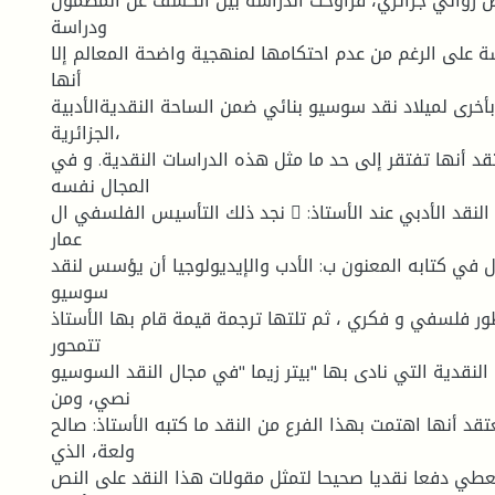
 روائي جزائري، فراوحت الدراسة بين الكشف عن المضمون
ودراسة
ة على الرغم من عدم احتكامها لمنهجية واضحة المعالم إلا
أنها
خرى لميلاد نقد سوسيو بنائي ضمن الساحة النقديةالأدبية
الجزائرية،
قد أنها تفتقر إلى حد ما مثل هذه الدراسات النقدية. و في
المجال نفسه
نجد ذلك التأسيس الفلسفي ال  صرف لهذا الفرع من النقد الأدبي عند الأستاذ:
عمار
 في كتابه المعنون ب: الأدب والإيديولوجيا أن يؤسس لنقد
سوسيو
ور فلسفي و فكري ، ثم تلتها ترجمة قيمة قام بها الأستاذ
تتمحور
لنقدية التي نادى بها "بيتر زيما "في مجال النقد السوسيو
نصي، ومن
قد أنها اهتمت بهذا الفرع من النقد ما كتبه الأستاذ: صالح
ولعة، الذي
يعطي دفعا نقديا صحيحا لتمثل مقولات هذا النقد على النص