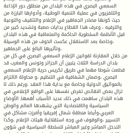
السمعي البصري في هذه البلدان من منطلق دور الإذاعة
والتلفزيون في عملية التنمية الوطنية، وأدوارها البارزة من
حيث كونها مصادر الجماهير في الإعلام والتثقيف والتوعية
والترفيه ، وعرف هذا القطاع بدايات صعبة وتشديد كبير من
قبل الأنظمة السلطوية الحاكمة والمتعاقبة في هذه البلدان
،وخاصة بعد الاستقلال عكست الخوف من هذه الوسيلة
وتأثيرها البالغ على الجماهير،
من خلال المقارنة لقوانين الإعلام السمعي البصري في كل من
بلدان الدراسة الثلاث يتبين أن الجزائر وتونس والمغرب قد
قطعت شوطا مهما في طريق تكريس حرية الإعلام السمعي
البصري ،وضمان الشفافية في التنظيم ،و محاولة الالتزام
بالمواثيق الدولية وخاصة مع بداية هذا العقد ،ورغم ذلك لا
تزال بعض النقائص تفرض نفسها على الواقع الإعلامي في
هذه البلدان ساهمت في ذلك عديد الأسباب أهمها; الأوضاع
السياسية والاقتصادية التي يشهدها العالم والوطن
العربي،وأيضا منطقة شمال إفريقيا وأفرزت مشاكل في
التسيير ،والوقوف في وجه استقلالية هيئات الإعلام ،وكذا
التدخل المباشر وغير المباشر للسلطة السياسية في شؤون