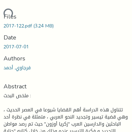
ding...
Files
2017-122.pdf
(3.24 MB)
Date
2017-07-01
Authors
فرجاوي, أحمد
Abstract
ملخص البحث :
تتناول هذه الدراسة أهم القضايا شيوعا في العصر الحديث ،
وهي قضية تيسير وتجديد النحو العربي ، متمثلة في نظرة أحد
الباحثين والدارسين العرب "زكريا أوزون" حيث تم رصد مواطن
التجديد و فكرة التيسير عنده وذلك من خلال كتابه "جناية