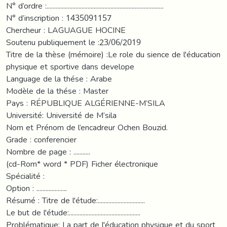
N° d’ordre :.............................................................................
N° d’inscription : 1435091157
Chercheur : LAGUAGUE HOCINE
Soutenu publiquement le :23/06/2019
Titre de la thèse (mémoire) :Le role du sience de l'éducation
physique et sportive dans develope
Language de la thése : Arabe
Modèle de la thése : Master
Pays : RÉPUBLIQUE ALGÉRIENNE-M’SILA
Université: Université de M’sila
Nom et Prénom de l’encadreur Ochen Bouzid.
Grade : conferencier
Nombre de page : ...........
(cd-Rom* word * PDF) Ficher électronique
Spécialité :
Option : ....................
Résumé : Titre de l'étude:...............................
Le but de l'étude:...............................................
Problématique: La part de l'éducation physique et du sport