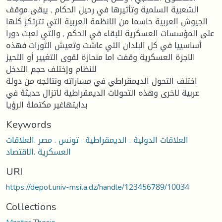
الشعبية السلمية وتأثيرها في رحيل الحكام , يبقى موقف
الجيوش العربية حاسما من الانظمة العربية التي تترتكز كلها
على المؤسسات العسكرية للبقاء في الحكم , والتي لعبت دورا
أساسييا في كل البلدان التي عاشت وتعيش الثورات فهذه
الاجزة العسكرية وقفت اما منحازة لقوى التغيير أو التحيز
للنظام وإختلف حجم التدخل
اختلف التحول الديمقراطي في مساراته ونتائجه من دولة
عربية لاخرى وهذه التحولات الديمقراطية لاتزال حديثة في
بدايتهاغير مكتملة الرؤيا
Keywords
العلاقات الدولية . الديمقراطية . تونس . مصر .العلاقات
العسكرية .الاقتصاد
URI
https://depot.univ-msila.dz/handle/123456789/10034
Collections