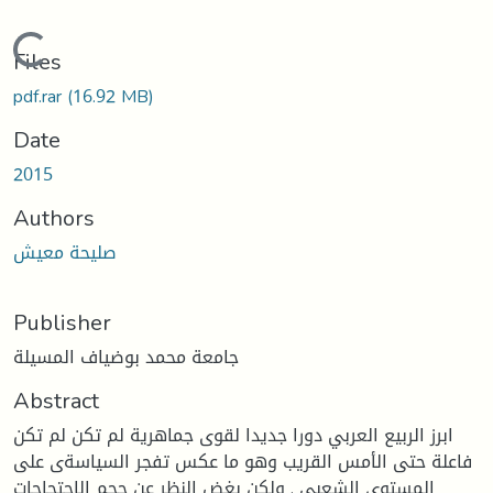
Loading...
Files
pdf.rar
(16.92 MB)
Date
2015
Authors
صليحة معيش
Publisher
جامعة محمد بوضياف المسيلة
Abstract
ابرز الربيع العربي دورا جديدا لقوى جماهرية لم تكن لم تكن
فاعلة حتى الأمس القريب وهو ما عكس تفجر السياسةى على
المستوى الشعبي . ولكن بغض النظر عن حجم الاحتجاجات