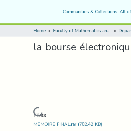
Communities & Collections
All o
Home
Faculty of Mathematics and Computer Science
la bourse électroniq
Loading...
Files
MEMOIRE FINAL.rar
(702.42 KB)