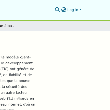
Log In
la bourse électronique à base d'agents mobiles
 le modèle client-
 et le développement
 (TIC) ont généré de
 de fiabilité et de
lles que la bourse
t la sécurité des
un autre facteur
web (1.3 milliards en
eau internet, d’où un