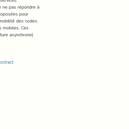
services.
e ne pas répondre à
proposées pour
mobilité des codes.
s mobiles. Ces
ture asynchrone)
bstract