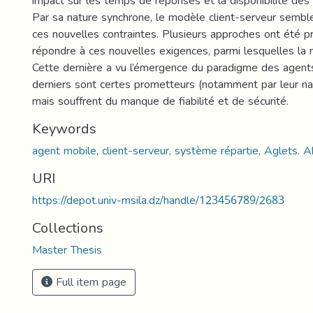
impact sur les temps de réponses et la disponibilité des 
Par sa nature synchrone, le modèle client-serveur sembl
ces nouvelles contraintes. Plusieurs approches ont été 
répondre à ces nouvelles exigences, parmi lesquelles la 
Cette dernière a vu l’émergence du paradigme des agent
derniers sont certes prometteurs (notamment par leur na
mais souffrent du manque de fiabilité et de sécurité.
Keywords
agent mobile, client-serveur, système répartie, Aglets. A
URI
https://depot.univ-msila.dz/handle/123456789/2683
Collections
Master Thesis
Full item page