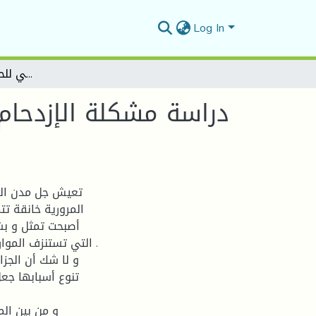
Log In
دراسة مشكلة الإزدحام المروري على مستوى المحور الرئيسي للحركة بمدينة بوسعادة
دراسة مشكلة الإزدحام
تعيش جل مدن العا
المرورية خانقة ت
أصبحت تمثل و بش
التي تستنزف الموار
و لا شك أن الجزا
تنوع أسبابها جع
و من بين الم