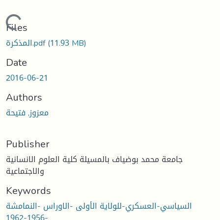
Loading...
Files
المذكرة.pdf
(11.93 MB)
Date
2016-06-21
Authors
معزوز, فتيحة
Publisher
جامعة محمد بوضياف بالمسيلة كلية العلوم الانسانية
والاجتماعية
Keywords
السياسي-العسكري-للولاية الأولى -الاوراس -النمامشة
-1956-1962