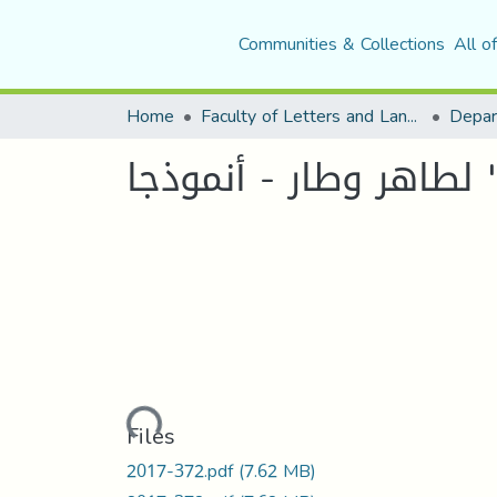
Communities & Collections
All o
Home
Faculty of Letters and Languages
 " لطاهر وطار - أنموذجا
Loading...
Files
2017-372.pdf
(7.62 MB)