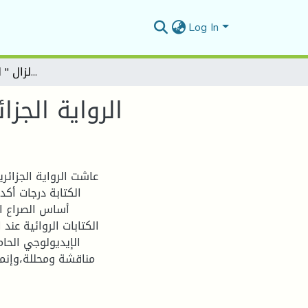
Log In
الرواية الجزائرية ما بعد الاستعمار " الزلزال " لطاهر وطار - أنموذجا
الرواية الجزا
عاشت الرواية الجزائ
الكتابة درجات أك
أساس الصراع ال
الكتابات الروائية عند
الإيديولوجي الحا
مناقشة ومحللة،وإنما