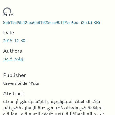
oading...
Files
8e619af9b42feb6681925eaa901f79a9.pdf
(253.3 KB)
Date
2015-12-30
Authors
زيادة, كــوثر
Publisher
Université de M'sila
Abstract
تؤكد الدراسات السيكولوجية و الاجتماعية على أن مرحلة
المراهقة هي منعطف خطير في حياة الإنسان، فهي تؤثر
على حياته المستقبلية بتغيير ظروفه الجسمية و العقلية و