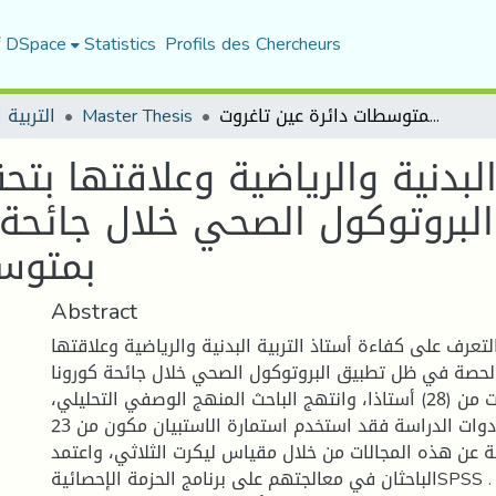
f DSpace
Statistics
Profils des Chercheurs
كفاءة أستاذ التربية البدنية والرياضية وعلاقتها بتحقيق أهداف الحصة في ظل تطبيق البروتوكول الصحي خلال جائحة كورونا -دراسة ميدانية بمتوسطات دائرة عين تاغروت
Master Thesis
التربية ا
 البدنية والرياضية وعلاقتها 
بروتوكول الصحي خلال جائحة ك
بمتوسط
Abstract
عرف على كفاءة أستاذ التربية البدنية والرياضية وعلاقتها
حصة في ظل تطبيق البروتوكول الصحي خلال جائحة كورونا
وذلك على عينة تكونت من (28) أستاذا، وانتهج الباحث المنهج الوصفي التحليلي،
أما فيما يخص أدوات الدراسة فقد استخدم استمارة الاستبيان مكون من 23
ة عن هذه المجالات من خلال مقياس ليكرت الثلاثي، واعتمد
الباحثان في معالجتهم على برنامج الحزمة الإحصائيةSPSS .