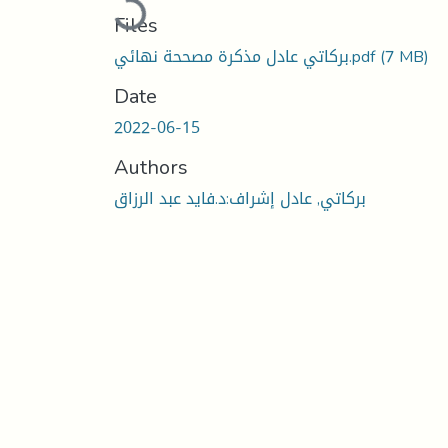
Files
(7 MB)
بركاتي عادل مذكرة مصححة نهائي.pdf
Date
2022-06-15
Authors
بركاتي, عادل إشراف:د.فايد عبد الرزاق