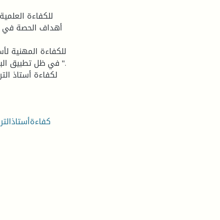
أهداف الحصة في ظ
في ظل تطبيق البرو
كفاءةأستاذالترب