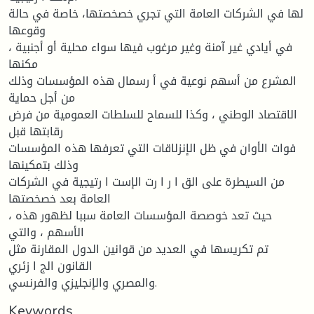
لها في الشركات العامة التي تجري خصخصتها، خاصة في حالة
وقوعها
في أیادي غیر آمنة وغیر مرغوب فیها سواء محلیة أو أجنبیة ،
مكنها
المشرع من أسهم نوعیة في أ رسمال هذه المؤسسات وذلك
من أجل حمایة
الاقتصاد الوطني ، وكذا للسماح للسلطات العمومیة من فرض
رقابتها قبل
فوات الأوان في ظل الإنزلاقات التي تعرفها هذه المؤسسات
وذلك بتمكینها
من السیطرة على الق ا ر ا رت الإست ا رتیجیة في الشركات
العامة بعد خصخصتها
، حیث تعد خوصصة المؤسسات العامة سببا لظهور هذه
الأسهم ، والتي
تم تكریسها في العدید من قوانین الدول المقارنة مثل
القانون الج ا زئري
والمصري والإنجلیزي والفرنسي.
Keywords