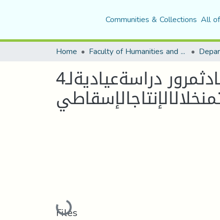
Communities & Collections
All o
Home
Faculty of Humanities and Social Sciences
Depar
الإرجاعيةوعملالحدادلدىمراهقاتفقدنالأبجراءحادثمرور دراسةعياديةلـ4
تمنخلالالإنتاجالإسقاطي
Loading...
Files