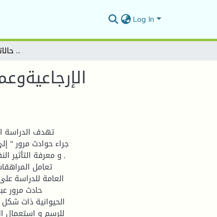
Log In
الإرجاعيةوعملالحدادلدىمراهقاتفقدنالأبجراءحادثمرور دراسةعياديةلـ4 حالاتمنخلالالإنتاجالإسقاطي
تهدف الدراسة الم
جراء حوادث مرور " إل
, و معرفة التأثير ا
تعامل المراهقات
العامة للدراسة على 
حادث مرور عبر
الحيوانية ذات شكل ج
للرسم و استعمال الأ