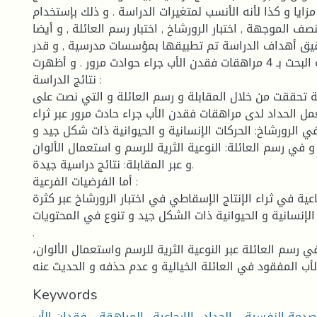
مزايا و كذا لأنه الأنسب لمتغيرات الدراسة . و ذلك بإستخدام
نصف الموجهة , اختبار الرورشاخ , اختبار رسم العائلة , و أيضا
حقيق أهداف الدراسة تم تطبيقها بمؤسسات مدرسية , و قدر
عدد أفراد مجموعة البحث بـ 4 مراهقات فقدن الأب جراء حوادث مرور . و أظهرت
نتائج الدراسة :
ة تحققت من خلال المقابلة و رسم العائلة و التي نصت على
عمل الحداد لدى مراهقات فقدن الأب جراء حادث مرور عبر ثراء
 الرورشاخ: الحركات الإنسانية و الحيوانية ذات شكل جيد و
 في رسم العائلة: النوعية الثرية للرسم و استعمال الألوان
و عبر المقابلة: نتائج دراسية جيدة.
أما الفرضيات الفرعية :
عية في ثراء الإنتاج الإسقاطي في اختبار الرورشاخ عبر كثرة
 الإنسانية و الحيوانية ذات الشكل جيد و تنوع في المحتويات
.
 رسم العائلة عبر النوعية الثرية للرسم واستعمال الألوان،
Keywords
صدمة النفسية – الحداد –الإرجاعية– المراهقة – فقدان الأب