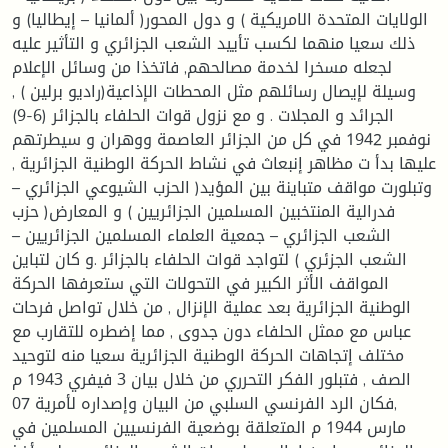
الولايات المتحدة الامريكية ) و دول المحور( ألمانيا – إيطاليا) و
ذلك سعيا منهما لكسب تأييد الشعب الجزائري و التأثير عليه
لجعله مسخرا لخدمة مصالحهم, فاتخذا من وسائل الإعلام
وسيلة لإيصال رسائلهم مثل المحطات الإذاعية(راديو برلين ) ,
الجرائد و المجلات . و مع نزول قوات الحلفاء بالجزائر (6-9)
نوفمبر 1942 في كل من الجزائر العاصمة ووهران و سيطرتهم
عليها بدأ ت مظاهر إنبعاث في نشاط الحركة الوطنية الجزائرية ,
وتبلورت مواقف متباينة بين المؤيد( الحزب الشيوعي الجزائري –
فدرالية المنتخبين المسلمين الجزائريين ) و المعارض( حزب
الشعب الجزائري – جمعية العلماء المسلمين الجزائريين –
الشعب الجزئري ) لتواجد قوات الحلفاء بالجزائر .و كان لتباين
المواقف الأثر الكبير في التحولات التي ستعرفها الحركة
الوطنية الجزائرية بعد عملية الإنزال , من خلال تواصل فرحات
عباس مع ممثل الحلفاء دون جدوى , مما إضطره للتقارب مع
مختلف إتجاهات الحركة الوطنية الجزائرية سعيا منه لتوحيد
الصف , فتبلور الفكر التحرري من خلال بيان 3 فيفري 1943 م
,فكان الرد الفرنسي السلبي من البيان وإصداره لأمرية 07
مارس 1944 م المتعلقة بوضعية الفرنسيين المسلمين في