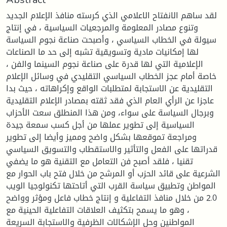
لقد ساهم الانفتاح الاعلامي الذي كرسته منافذ الإعلام الجديد
وتنوع مصادر المعلومة والمرجعيات السياسية ، في إنتاج
سيولة في الخطاب السياسي ، وأصبحت صناعة نجوم السياسة
لها إمكانيات مادية وتسويقية تشبه إلى حد ما الصناعات
الإعلامية التي لها قدرة على صناعة نجوم السينما والفن ،
خاصة أمام عجز الخطاب السياسي التقليدي في وسائل الإعلام
التقليدية عن الاستجابة لمتطلبات الواقع وإكراهاته ، حيث بدا
عاجزا عن الرأي العام الذي فقد ثقته بمصادر الإعلام التقليدية
وبرجال السياسة على سواء، ومن هذا المنطلق سعت الأحزاب
السياسية إلى تطوير عملها من أجل كسب سمعة جيدة
ومراجعة تموقعها بشكل واضح ومميز وأيضا إلى تطوير
قدراتها على الفعل والتأثير والاستقطاب والتسويق السياسي
تقنيا ، فلقد أصبح فن التعامل مع التقنية هو ما يضفي
الشرعية على قائد الحزب أو المرشح من خلال فتح باب الحوار مع
المواطن وتطبيق سياسة القرب التي أتاحتها تكنولوجيا الويب
2.0 من خلال منافذ التفاعلية و إنتاج خطاب فاعل ومؤثر وواضح
، وهو ما يسمح بتكثيف العلاقات التفاعلية الحينية مع
المواطنين وحل الإشكالات الظرفية والاستجابة السريعة