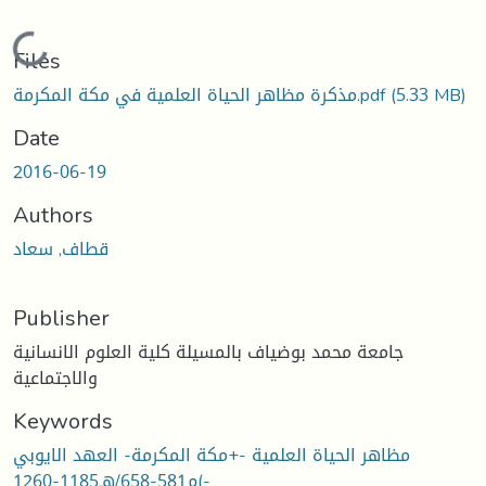
Loading...
Files
مذكرة مظاهر الحياة العلمية في مكة المكرمة.pdf
(5.33 MB)
Date
2016-06-19
Authors
قطاف, سعاد
Publisher
جامعة محمد بوضياف بالمسيلة كلية العلوم الانسانية
والاجتماعية
Keywords
مظاهر الحياة العلمية -+مكة المكرمة- العهد الايوبي
-)م581-658/هـ1185-1260