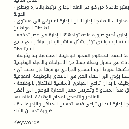
النتائج التالية:
- إن الإصلاح الإداري يعتبر ظاهرة من ظواهر العلم الإداري ترتبط بالإدارة وتطور
الدولة
- بالرغم من مختلف محاولات الاصلاح الإداريالا ان الإدارة لم ترقى الى مستوى
تطلعات المواطنين.
- أن الإصلاح الإداري أصبح ضرورة ملحة تواجهها الإدارة في عصر تحكمه
المتسارعة والتي تؤثر بشكل مباشر الو غير مباشر على جميع
المجتمعات.
- ان المشرع الجزائري قد اعتمد المفهوم المغلق للوظيفة العمومية بما يكرسه
ت في مقابل يحمله جملة من الالتزامات والاعباء الوظيفية.
- أن عملية التوظيف تحكمها شروط الزم المشرع الجزائري توافرها فإن تخلف أي
ا يؤدي الى انتفاء الحق في الالتحاق بالوظيفة العمومية.
- ان عملية التوظيف لا بد ان تراعي المبادئ الأساسية للالتحاق بالوظيفة
 مبدأ المساواة وتكريس معيار الجدارة للوصول الى أفضل
العناصر والتصدي لمهام الوظيفة المناط بها.
- أن متطلبات اصلاح الإدارة لابد ان تراعى فيها تحسين الهياكل والإجراءات ة
ضرورة تحسين الأداء.
Keywords