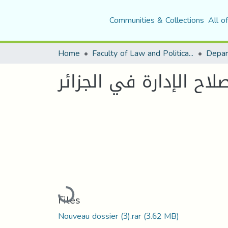
Communities & Collections
All o
Home
Faculty of Law and Political Science
Depar
اح الإدارة في الجزائر
Loading...
Files
Nouveau dossier (3).rar
(3.62 MB)