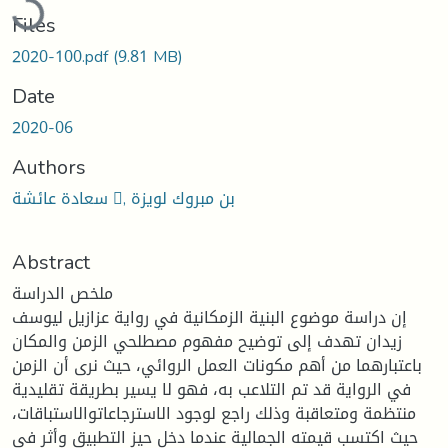
Files
2020-100.pdf
(9.81 MB)
Date
2020-06
Authors
سعادة عائشة , بن مبروك لويزة
Abstract
ملخص الدراسة
إن دراسة موضوع البنية الزمكانية في رواية عزازيل ليوسف
زيدان تهدف إلى توضيح مفهوم مصطلحي الزمن والمكان
باعتبارهما من أهم مكونات العمل الروائي، حيث نرى أن الزمن
في الرواية قد تم التلاعب به، فهو لا يسير بطريقة تقليدية
منتظمة ومتعاقبة وذلك راجع لوجود الاسترجاعاتوالاستباقات،
حيث اكتسب قيمته الجمالية عندما دخل حيز التطبيق وأثر في