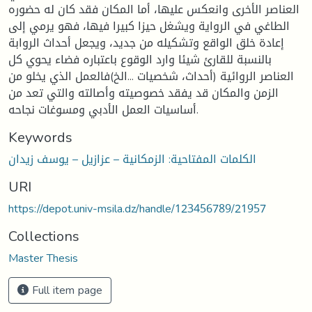
العناصر الأخرى وانعكس عليها، أما المكان فقد كان له حضوره
الطاغي في الرواية ويشغل حيزا كبيرا فيها، فهو يرمي إلى
إعادة خلق الواقع وتشكيله من جديد، ويجعل أحداث الروابة
بالنسبة للقارئ شيئا وارد الوقوع باعتباره فضاء يحوي كل
العناصر الروائية (أحداث، شخصيات ...الخ)فالعمل الذي يخلو من
الزمن والمكان قد يفقد خصوصيته وأصالته والتي تعد من
أساسيات العمل الأدبي ومسوغات نجاحه.
Keywords
الكلمات المفتاحية: الزمكانية – عزازيل – يوسف زيدان
URI
https://depot.univ-msila.dz/handle/123456789/21957
Collections
Master Thesis
Full item page