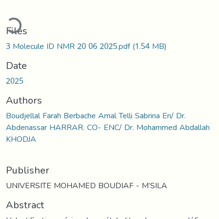
oading...
Files
3 Molecule ID NMR 20 06 2025.pdf
(1.54 MB)
Date
2025
Authors
Boudjellal Farah Berbache Amal Telli Sabrina En/ Dr.
Abdenassar HARRAR. CO- ENC/ Dr. Mohammed Abdallah
KHODJA
Publisher
UNIVERSITE MOHAMED BOUDIAF - M’SILA
Abstract