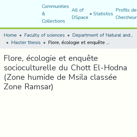
Communities
All of
Profils de
&
Statistics
DSpace
Chercheur
Collections
Home
Faculty of sciences
Department of Natural and Life Sciences
Master thesis
Flore, écologie et enquête socioculturelle du Chott El-Hodna (Zone humide de Msila classée Zone Ramsar)
Flore, écologie et enquête
socioculturelle du Chott El-Hodna
(Zone humide de Msila classée
Zone Ramsar)