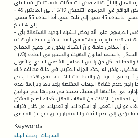
ة العمل إلّا أنّ هناك بعض التحفظّات عليه، تتمثّل فيما يلي:
- وجوب تدارك التناقض الواقع في المرسوم التنفيذي 15/19، بين المادتين 45
و55 فيما يخص عدّد النسخ، فالمادة 45 تشير إلى ثلاث نسخ، أما المادة 55 فتشير
إلى 4 نسخ.
- تشير المادة 58 من نفس المرسوم، على أنّه يمكن للشبك الوحيد الاستعانة بأي
ئة، قصد تنويره وإفادته في أعماله، فأي سلطة أو هيئة
أو أشخاص خاصة وأنّ الشباك يتكون من جميع المصالح.
- نصّ قانون 04/05 المعدّل والمتمم لقانون التهيئة والتعمير في المادة (73)
رة والمعاينة لكل من رئيس المجلس الشعبي البلدي والأعوان
مكلفين، ولكن لم يحدّد الجزاء المترتب في حالة مخالفة ذلك.
ذي أبرزه في القوانين والتنظيمات اللاحقة، تبقى هذه الرخص
ذا راجع لعدم كفاءة الجهات المختصة بإعدادها ودراسة هذه
إدارة في وثائقها الرسمية، تعتمد في تحريرها على قوانين
ال للمخالفين للإفلات من العقاب المقرّر، كذلك أصبح المشرّع
غاء قوانين التعمير أو استبدالها أو تعديلها من خلال فترات
Keywords
المنازعات -رخصة البناء