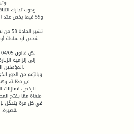
وتير
شخص أو سلطة أو هي
إلى إلزامية الزيا
المؤهلين ال
وبالرّغم من الدور ال
غير فعّالة، وه
الرخص، فمازالت ال
ملغاة ممّا يفتح المج
في كل مرة يتدخّل لإل
قصيرة، ممّا يؤدي إلى عدم الثبات والاستقرار وخلق نوع من الفوضى.