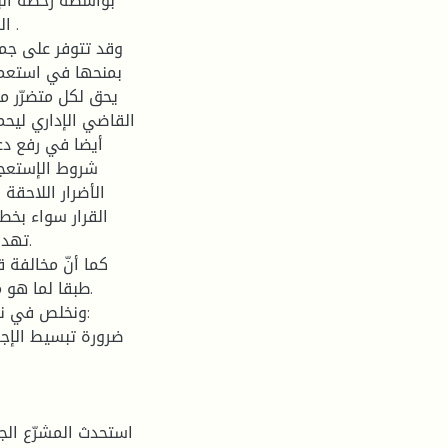
بواسطة رخصة البن
ال
وقد تتوفر على جم
بمنحها في استعما
يحق لكل متضرّر من
القاضي الإداري ليحم
أيضا في رفع دع
شروط الإستعجا
الأضرار اللاحقة
القرار سواء بخط
تهديد
كما أنّ مخالفة ق
طبقا لما هو م
ونخلص في نها