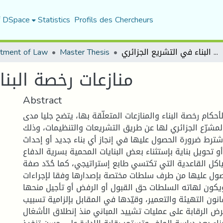
f DSpace
Statistics
Profils des Chercheurs
منازعات رخصة البناء في التشريع الجزائري
Master Thesis
tment of Law
منازعات رخصة البنا
Abstract
أحكام رخصة البناء والمنازعات المتعلّقة بها، يتضح جليا مدى
المشرّع الجزائري لها عن طريق التشريعات والتنظيمات، وذلك
شترط ضرورة الحصول عليها في إنجاز أي بناء جديد أو إحداث
أو تحويل بناية بإستثناء بعض البنايات المحمية بسرية الدفاع
اكل القاعدية التي تكتسي طابع إستراتيجي، كما حُدّد صفة
ول عليها من طرف سلطات مختصة بإصدارها وفقا لإجراءات
يكون لهاته السلطات حق القبول أو الرفض أو تأجيل منحها
نون التهيئة والتعمير، وقيّدها في المقابل بإلزامية تسبيب
فرض الرقابة على عمليات تشييد المباني منذ إنطلاق الأشغال