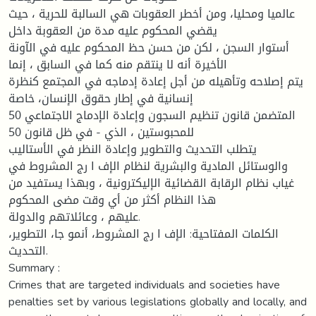
عالميا ومحليا، ومن أخطر العقوبات هي السالبة للحرية ، حيث
يقضي المحكوم عليه مدة من العقوبة داخل
أستوار السجن ، لكن من حسن حظ المحكوم عليه في الآونة
الأخيرة أنه لا ينتقم منه كما في السابق ، إنما
يتم إصلاحه وتأهيله من أجل إعادة إدماجه في المجتمع كنظرة
إنسانية في إطار حقوق الإنسان، خاصة
50 المتضمن قانون تنظيم السجون وإعادة الإدماج الاجتماعي
للمحبوستين ، الذي - في ظل قانون 50
يتطلب التحديث والتطوير وإعادة النظر في الأستاليب
والوستائل المادية والبشرية لنظام الإف ا رج المشروط في
غياب نظام الرقابة القضائية الإليكترونية ، وبهذا يستفيد من
هذا النظام أكثر من أي وقت مضى المحكوم
عليهم ، وعائلاتهم والدولة.
الكلمات المفتاحية: الإف ا رج المشروط، أنمو جا، التطوير،
التحديث.
Summary :
Crimes that are targeted individuals and societies have
penalties set by various legislations globally and locally, and