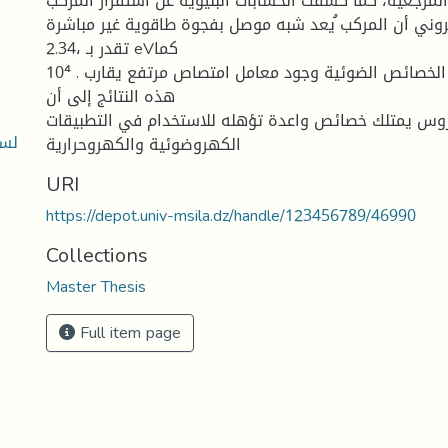
لمرجعية، كما كشفت الحسابات البنيوية عن استقرار المركب.
تروني أن المركب ُيعد شبه موصل بفجوة طاقوية غير مباشرة
تقدر بـ ،2.34 eVكما
أظهرت الخصائص الضوئية وجود معامل امتصاص مرتفع يقارب . 10⁴ cm⁻¹و تشير
هذه النتائج إلى أن
روس يمتلك خصائص واعدة تؤهله للاستخدام في التطبيقات
لسل
الكهروضوئية والكهروحرارية
URI
https://depot.univ-msila.dz/handle/123456789/46990
Collections
Master Thesis
Full item page