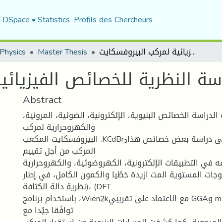
f DSpace
Statistics
Profils des Chercheurs
الدراسة النظرية للخصائص الفيزيائية لمركب البيروفسكايت KC
Master Thesis
Physics
Abstract
الدراسة الخصائص البنيوية، الإلكترونية، الضوئية، المرونية،
والكهروحرارية لمركب
البيروفسكايت المكعب .KCdBr₃يهدف هذا العمل إلى دراسة بعض خصائص هذا
المركب من أجل تقييم
 في التطبيقات الإلكترونية، الكهروضوئية، والكهروحرارية.
وجات المستوية المت ازيدة خطًيا والكمون الكامل، في إطار
نظرية دالة الكثافة)، (DFT
باستخدام برنامج ،Wien2kمع الاعتماد على تقريبي GGAو mBJأظهرت النتائج
توافًقا جيًدا مع