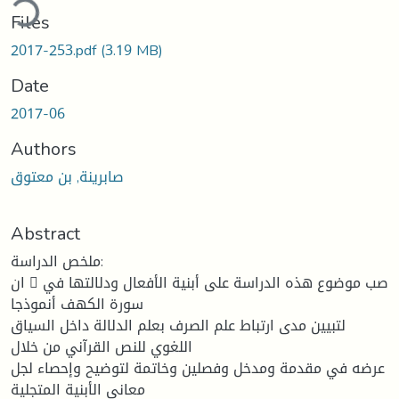
ding...
Files
2017-253.pdf
(3.19 MB)
Date
2017-06
Authors
صابرينة, بن معتوق
Abstract
ملخص الدراسة:
ان  صب موضوع هذه الدراسة على أبنية الأفعال ودلالتها في
سورة الكهف أنموذجا
لتبيين مدى ارتباط علم الصرف بعلم الدلالة داخل السياق
اللغوي للنص القرآني من خلال
عرضه في مقدمة ومدخل وفصلين وخاتمة لتوضيح وإحصاء لجل
معاني الأبنية المتجلية