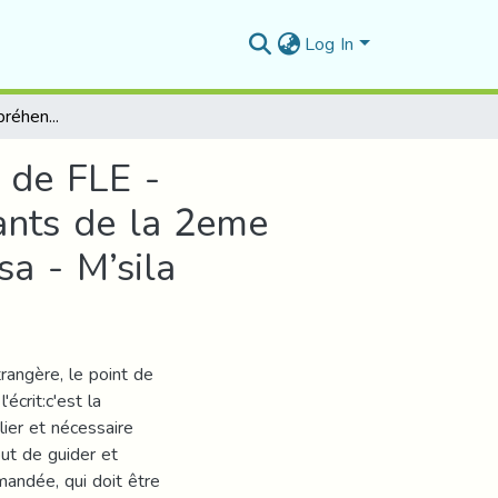
Log In
La consigne en compréhension de l’écrit en classe de FLE -Compréhension et reformulation- Cas des apprenants de la 2eme année moyenne CEM El Mahdi Ben Barka Sidi Aissa - M’sila
e de FLE -
ants de la 2eme
a - M’sila
rangère, le point de
écrit:c'est la
lier et nécessaire
but de guider et
mandée, qui doit être