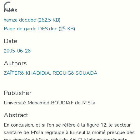
Loading...
Files
hamza doc.doc
(262.5 KB)
Page de garde DES.doc
(25 KB)
Date
2005-06-28
Authors
ZAÏTERة KHADIDJA. REGUIGة SOUADA
Publisher
Université Mohamed BOUDIAF de M'Sila
Abstract
En conclusion, et si l'on se réfère à la figure 12, le secteur
sanitaire de M'sila regroupe à lui seul la moitié presque des
cas signalés à M'sila, celui de Ain El Melh ne représente