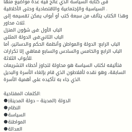
فى كتابه السياسة الذي عالج فيه عدة مواضيع منها
السياسية والإجتماعية والاقتصادية وحتى الأخلاقية .
وهذا الكتاب يتألف من سبعة كتب أو أبواب يمكن تقسيمه إلى
ثلاث محاور.
الباب الأول :فى شؤون المنزل
الباب الثاني:فى الدولة المثلى
الباب الرابع: الدولة والمواطن وأنظمة الحكم والدساتير، أما
الباب الرابع والخامس والسادس والسابع فماهي إلا تكرارات
للأبواب الثلاثة.
فتأليفه لكتاب السياسة هو محاولة لتجاوز أخطاء التشريعات
السابقة، وهو نقده لأفلاطون الذي قام بإلغاء الأسرة والبديل
الذي جاء به تأكيده على أهمية الأسرة.
الكلمات المفتاحية:
●الدولة (المدينة – دولة المدينة)
●النظام
●السياسة
●المواطنة
●العدالة