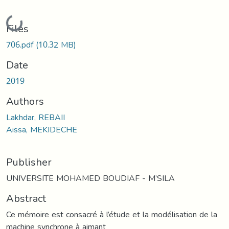
Loading...
Files
706.pdf
(10.32 MB)
Date
2019
Authors
Lakhdar, REBAII
Aissa, MEKIDECHE
Publisher
UNIVERSITE MOHAMED BOUDIAF - M’SILA
Abstract
Ce mémoire est consacré à l’étude et la modélisation de la
machine synchrone à aimant