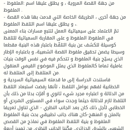
- من جهة القصة المروية ، و يطلق عليها اسم :الملفوظ
الملفوظ .
- من جهة أخرى ، الطريقة الخاصة التي قدمت بها هذه القصة
، و يطلق عليها اسم التلفظ الملفوظ.
تمّ الاعتماد على سيميائية العمل لتتبع مسارات بناء المعنى
في الملفوظ الملفوظ و على المقاربة السميائية للتلفظ
كوسيلة للكشف عن بنية التلفّظ باعتبار هذه البنية مقطعا
وسيطا يضمن تحقيق ملفوظ القصة الشعبية، و باعتباره الإطار
الذي يسيّج بنية الملفوظ و تتحكم فيه في نفس الوقت بنيات
عاملية تماما كالملفوظ الذي يمثل الموضوع القيمي المنقول
من المتلفظ إلى المتلفظ له.
فاستندت الدراسة إلى ما قدمته السيميائية السردية و
الخطابية لفهم عوامل التلفظ ، لأنها رفضت استبعاد التلفظ
من الدلالة و اعتباره مجرد شيء ثانوي و أقرّت بدلا من ذلك بأن
التلفظ لازم للدلالة حيثما وجدت سواء في المستوى السّردي أو
الخطابي لأجل ذلك كان بعد الجانب النظري - الذي تناول تعريفا
بالمتن و المنهج-كان هناك جانب تطبيقي بحث بنية الملفوظ
الملفوظ و بنية التلفظ الملفوظ في نماذج من القصص
الشعبي بالشرق الجزائري. مكّننا الجانب النظري من تمييز أربعة