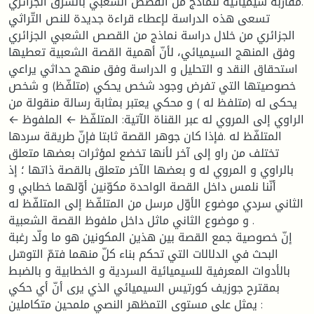
مقاربة سيميائية لنماذج من القصص الشعبي بالشرق الجزائري.
تسعى هذه الدراسة لإعطاء قراءة جديدة للنص التّراثي
الجزائري من خلال دراسة نماذج من القصص الشعبي الجزائري
وفق المنهج السيميائي، لأنّ أهمية القصة الشعبية تعطيها
استحقاق النقد و التحليل و الدراسة وفق منهج حداثي يراعي
خصوصيتها التي تفرض وجود شخص يحكي (متلفّظ) و شخص
يحكى له (متلفظ له ) و محكي يعتبر بمثابة رسالة منقولة من
الراوي إلى المروي له عبر القناة الآتية: المتلفّظ ← الملفوظ ←
المتلفّظ له .فإذا كان جوهر القصة ثابتا فإنّ طريقة سردها
تختلف من راو إلى آخر لأنها تخضع لمؤثرات بعضها متعلق
بالراوي و المروي له و بعضها الآخر متعلق بالقصة ذاتها ؛ إذ
أنّنا نلمس داخل القصة الواحدة مكوّنين أوّلهما خطابي و
الثاني سردي موضوع الأوّل مرسل من المتلفّظ إلى المتلفّظ له
و موضوع الثاني ماثل داخل ملفوظ القصة الشعبية .
إنّ خصوصية جمع القصة بين هذين المكونين هو ما ولّد رغبة
البحث في الدلالات التي تحكم بناء كلّ منهما فتمّ التوسّل
بالأدوات المعرفية للسيميائية السردية و الخطابية و بالضبط
بمقترح جوزيف كورتيس السيميائي الذي يرى أنّ أي حكي
يمثل على مستوى التمظهر النصي ملمحين متكاملين :