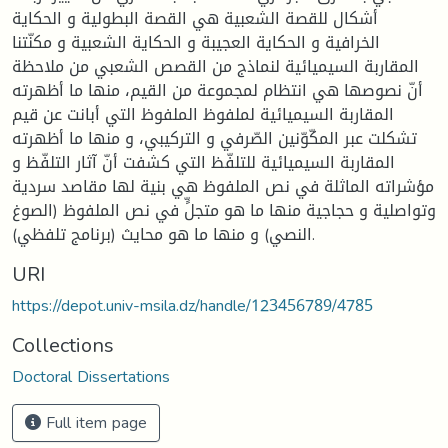
أشكال للقصة الشعبية هي القصة البطولية و الحكاية
الخرافية و الحكاية العجيبة و الحكاية الشعبية و مكنّتنا
المقاربة السيميائية لنماذج من القصص الشعبي من ملاحظة
أنّ نصوصها هي انتظام لمجموعة من القيم، منها ما أظهرته
المقاربة السيميائية لملفوظ الملفوظ التي أبانت عن قيم
تشكلت عبر المكّوّنين الصّرفي و التركيبي، و منها ما أظهرته
المقاربة السيميائية للتلفّظ التي كشفت أنّ آثار التلفّظ و
مؤشراته الماثلة في نص الملفوظ هي بنية لها مقاصد سردية
وتواصلية و حجاجية منها ما هو متجلٍّ في نص الملفوظ (الصوغ
النصي) و منها ما هو محايث (برنامج تلفظي).
URI
https://depot.univ-msila.dz/handle/123456789/4785
Collections
Doctoral Dissertations
Full item page