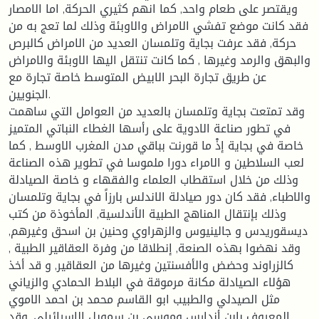
ويقتصر على طعام واحد, كما انهم كثيري الحركة, اما الامصار
فقد كانت موضع تفشي الامراض والاوبئة وذلك لما تعج به من
حركة, فقد عرفت بجاية وتلمسان العديد من الامراض كالبرص
والبهق والرمد وغيرها , كما كانت تنتقل اليها الاوبئة والامراض
عن طريق تجارة البحر الابيض المتوسط خاصة تجارة مع
الجنويين.
وقد تمتعت بجاية وتلمسان بالعديد من العوامل التي ساهمت
في تطور صناعة الادوية على رأسها الغطاء النباتي المتميز
خاصة في بجاية إذْ ما قورنت بباقي مدن المغرب الاوسط , كما
لعب السلاطين و الامراء دورا ملموسا في تطوير هذه الصناعة
وذلك من خلال استقطاب العلماء والفقهاء و خاصة الصيادلة
والاطباء, فقد كان دور صيادلة الاندلس بارزاً في بجاية وتلمسان
وذلك بإنتقال المناهج الطبية الأندلسية, المأخوذة من كتب
ديسقوريدس و جالينيوس والزهراوي وحنين بن اسحق وغيرهم,
وقد نهضوا بهذه الصنعة, إنطلاقا من وفرة العقاقير الطبية ,
كالزراوند وحضض والأفسنتين وغيرها من العقاقير, و قد أخذ
هؤلاء الصيادلة مكانة مرموقة في البلاط الحمادي والزياني
مثل الصيدلي والطبيب ابو القاسم محمد بن احمد الاموي
المعروف بإبن أندارس وموسى بن سمويل الإسرائيلي. وقد