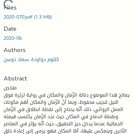
Loading...
Files
2020-070.pdf
(1.3 MB)
Date
2020-06
Authors
كلثوم دواودة, سعاد دوسن
Abstract
ملخص:
يعالج هذا الموضوع دلالة الزّمان والمكان في رواية ثرثرة فوق
النيل لنجيب محفوظ، وبما أنّ الزّمان والمكان أهم مكونات
العمل الروائي، ذلك أنّه يحتاج إلى نقطة انطلاق في الزّمان
ونقطة اندماج في المكان حيث نجد الزّمان يكتسب قيمته
الجمالية عندما يدخل حيز التطبيق، حيث أنّه يؤثر في العناصر
الأخرى وينعكس عليها، أمّا المكان فهو يرمي إلى إعادة خلق