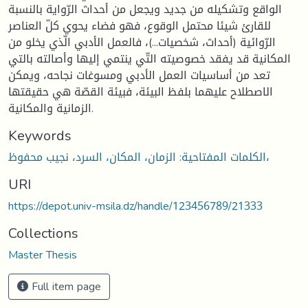
الواقع وتشكيله من جديد ويجعل من أحداث الرّواية بالنسبة
للقارئ شيئا محتمل الوقوع، فهو فضاء يحوي كلّ العناصر
الرّوائية (أحداث، شخصيات...)، فالعمل الأدبي الّذي يخلو من
المكانية قد يفقد خصوصيته التّي ينتمي إليها وأصالته بالتي
تعد من أساسيات العمل الأدبي ومسوغات نجاحه، ويمكن
الاصطلاح عليهما بلفظ البيئة، فبيئة القصّة هي حقيقتها
الزمانية والمكانية.
Keywords
الكلمات المفتاحية: الزمان، المكان، السرد، نجيب محفوظ،
URI
https://depot.univ-msila.dz/handle/123456789/21333
Collections
Master Thesis
Full item page