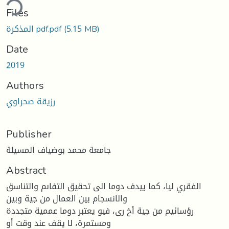
ding...
Files
(5.15 MB)
المذكرة pdf.pdf
Date
2019
Authors
رزيقة صحراوي
Publisher
جامعة محمد بوضياف المسيلة
Abstract
الفقري ليا، كما ييدف دوما الى تحقيق التفاىم والتناسق
والانسجام بين العمال من جية وبين
رؤسائيم من جية أخ رى، فيو يعتبر دوما عممية متجددة
ومستمرة، لا يقف عند وقت أو