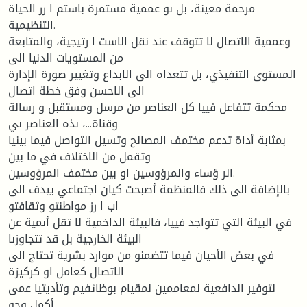
مرحمة معينة، بل ىو عممية مستمرة باستم ا رر الحياة
التنظيمية.
وعممية الاتصال لا تتوقف عند نقل الاست ا رتيجية، والمتابعة
من المستويات الدنيا الى
المستوى التنفيذي، بل تتعداه الى الابداع وتغيير صورة الإدارة
الى الاحسن وفق خطة اتصال
محكمة تتفاعل فييا كل العناصر من مرسل ومستقبل و رسالة
وقناة...، ىذه العناصر ىي
بمثابة أداة تدعم مختمف المصالح وتسيل التواصل فيما بينيا
وتقمل من الاختلاف في ما بين
الر ؤساء والمرؤوسين او بين مختمف المرؤوسين.
بالإضافة الى ذلك فالمنظمة أصبحت كيان اجتماعي ييدف الى
اب ا رز مواطنتو وثقافتو
في البيئة التي تتواجد فييا، فالبيئة الداخمية لا تقل أىمية عن
البيئة الخارجية بل قد تتجاوزىا
في بعض الأحيان فيما تتضمنو من موارد بشرية تحتاج الى
الاتصال كعامل او كركيزة
لتوفير الدافعية لمعاممين لمقيام بوظائفيم وتأديتيا عمى
أكمل وجو.