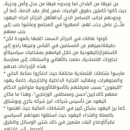
عن غيرها من البلدان لما وجدوه فيها من عدل وأمن وحرية،
حيث كانوا كاملين حقوق الواجبات ضمن إطار عقد الذمة، كما أن
وجودهم لجانب التسامح الذي أبداهأهل الجزائر اتجاه اليهود
مثّــــل عامل جذب لهم، انصهروا في المجتمع وعاشوا جنب إلى
جنب معهم.
*كونوا علاقات في الجزائر اتسمت اغلبها بالمودة لكن
حقيقةتميزهم عن المسلمين في اللباس وغيرها راجع إلى
الاستفزازتاليهودية من خلال قيامهم بمشاغبات سياسيةأو
تجاوزات اقتصادية، دفعت بالأهالي والسلطات إلى ممارسة
هذه الإجراءات ضدهم.
* مارسوا نشاطات اقتصادية مختلفة حيث احتكروا صناعة الحلي
والمجوهرات، ومقاليد التجارة الداخلية والخارجية، خاصة يهود
"الليفورن" بسبب معرفتهم بالأسواقالأوروبية متواطئ الحكام
معهم كالدايين"حسن ومصطفى الوزناجي"، وهذا ما مكان
اليهود من تأسيس شركات ابرز شركه بكري وبوشناق.
* كما برز اليهود بشكل كبير في النشاطات المالية حيث اهتموا
بالعملة وافتداء اليهود حيث استغلوا نفوذهم السياسي
نظراًلأوضاع البلاد متبعين في ذلك شتى الوسائل والطرق
للوصول إلى غايتهم