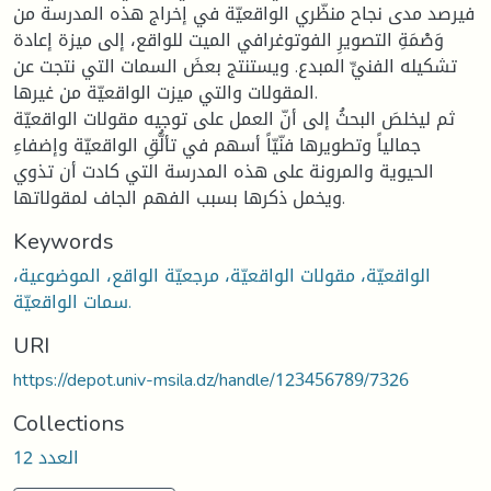
فيرصد مدى نجاح منظّري الواقعيّة في إخراج هذه المدرسة من
وَصْمَةِ التصويرِ الفوتوغرافي الميت للواقع، إلى ميزة إعادة
تشكيله الفنيِّ المبدع. ويستنتج بعضَ السمات التي نتجت عن
المقولات والتي ميزت الواقعيّة من غيرها.
ثم ليخلصَ البحثُ إلى أنّ العمل على توجيه مقولات الواقعيّة
جمالياً وتطويرها فنّيّاً أسهم في تألُّقِ الواقعيّة وإضفاءِ
الحيوية والمرونة على هذه المدرسة التي كادت أن تذوي
ويخمل ذكرها بسبب الفهم الجاف لمقولاتها.
Keywords
الواقعيّة، مقولات الواقعيّة، مرجعيّة الواقع، الموضوعية،
سمات الواقعيّة.
URI
https://depot.univ-msila.dz/handle/123456789/7326
Collections
العدد 12