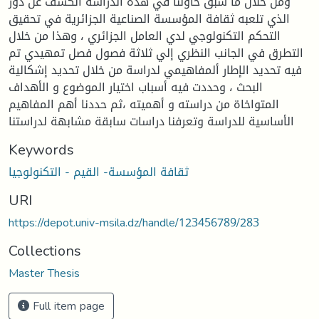
ومن خلال ما سبق حاولنا في هذه الدراسة الكشف عن دور
الذي تلعبه ثقافة المؤسسة الصناعية الجزائرية في تحقيق
التحكم التكنولوجي لدي العامل الجزائري ، وهذا من خلال
التطرق في الجانب النظري إلي ثلاثة فصول فصل تمهيدي تم
فيه تحديد الإطار ألمفاهيمي لدراسة من خلال تحديد إشكالية
البحث ، وحددت فيه أسباب اختيار الموضوع و الأهداف
المتواخاة من دراسته و أهميته ،ثم حددنا أهم المفاهيم
الأساسية للدراسة وتعرفنا دراسات سابقة مشابهة لدراستنا
Keywords
ثقافة المؤسسة- القيم - التكنولوجيا
URI
https://depot.univ-msila.dz/handle/123456789/283
Collections
Master Thesis
Full item page