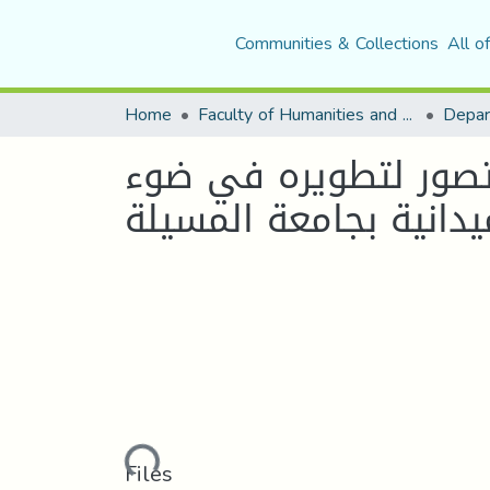
Communities & Collections
All o
Home
Faculty of Humanities and Social Sciences
Depar
 تصور لتطويره في ضوء
Loading...
Files