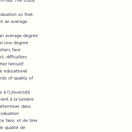
 M’sila. The study
aluation so that:
ith an average
h an average degree.
 an low degree.
achers face
, difficulties
cher himself.
e educational
rds of quality of
 à l’Université
ent à la lumière
 déterminer dans
évaluation
e faire, et de tirer
de qualité de