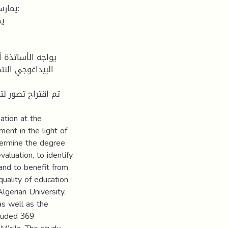
البيداغوجي الن
ation at the
ment in the light of
etermine the degree
aluation, to identify
 and to benefit from
quality of education
lgerian University.
as well as the
cluded 369