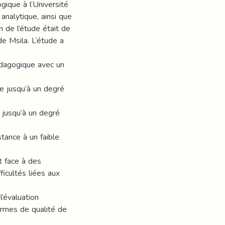
gique à l’Université
analytique, ainsi que
on de l’étude était de
de Msila. L’étude a
pédagogique avec un
ue jusqu’à un degré
l jusqu’à un degré
stance à un faible
nt face à des
fficultés liées aux
’évaluation
ormes de qualité de