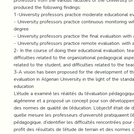
professors from the various faculties of the University of
produced the following findings:
1-University professors practice moderate educational ev
- University professors practice continuous monitoring w
degree
- University professors practice the final evaluation wit
- University professors practice remote evaluation. with
2- In the course of doing their educational evaluation, te
difficulties related to the organizational pedagogical aspect
related to the student, and difficulties related to the tea
3-A vision has been proposed for the development of th
evaluation in Algerian University in the light of the standa
education
L’étude a examiné les réalités du l’évaluation pédagogique
algérienne et a proposé un concept pour son développem
des normes de qualité de l’éducation. L’objectif était de
quelle mesure les professeurs d’université pratiquaient l’
pédagogique, d’identifier les difficultés rencontrées pour c
profit des résultats de l’étude de terrain et des normes 