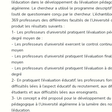
l’éducation dans le développement du l’évaluation pédago
algérienne. Le chercheur a utilisé le programme descriptif 
l’outil de questionnaire conçu par le chercheur. L’échantill
369 professeurs des différentes facultés de l’Université 
produit les résultats suivants :
1- Les professeurs d’université pratiquent l’évaluation 
degré moyen de :
- Les professeurs d’université exercent le control contin
moyen
- Les professeurs d’université pratiquent l’évaluation fina
moyen
- Les professeurs d’université pratiquent l’évaluation à di
degré
2- En pratiquant l'évaluation éducatif, les professeurs fo
difficultés liées à l’aspect éducatif du recrutement, aux di
étudiants et aux difficultés liées aux enseignants.
3- Un concept a été proposé pour le développement du l
pédagogique à l’Université algérienne à la lumière des n
l’éducation.