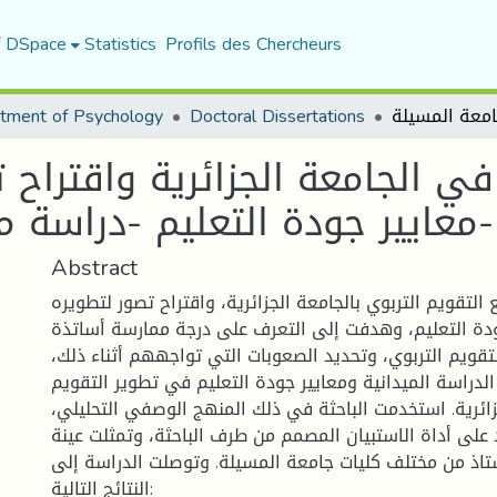
f DSpace
Statistics
Profils des Chercheurs
tment of Psychology
Doctoral Dissertations
 في الجامعة الجزائرية واقتراح
معايير جودة التعليم -دراسة ميدانية بجامعة المسيلة-
Abstract
 التقويم التربوي بالجامعة الجزائرية، واقتراح تصور لتطويره
دة التعليم، وهدفت إلى التعرف على درجة ممارسة أساتذة
لتقويم التربوي، وتحديد الصعوبات التي تواجههم أثناء ذلك
الدراسة الميدانية ومعايير جودة التعليم في تطوير التقويم
لجزائرية. استخدمت الباحثة في ذلك المنهج الوصفي التحليلي
د على أداة الاستبيان المصمم من طرف الباحثة، وتمثلت عينة
اسة في 369 أستاذ من مختلف كليات جامعة المسيلة. وتوصلت الدراسة إلى
النتائج التالية: