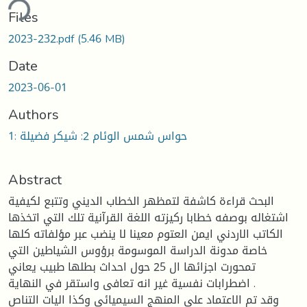
ding...
Files
2023-232.pdf
(5.46 MB)
Date
2023-06-01
Authors
1: حواس شمس الوئام 2: شيكر فضيلة
Abstract
البحث قراءة كاشفة لتمظهر الخطاب الديني وتتبع لكيفية
اشتغاله بوصفه خطابا ركيزته اللغة القرآنية تلك التي اتخذها
الكاتب الاردني ايمن العتوم معينا لا ينضب عبر مؤلفاته كلها
خاصة مدونة الدراسة الموسومة برؤوس الشياطين التي
تمحورت اجزائها ال 25 حول احداث بطلها طبيب يعاني
اضطرابات نفسية غير انه تعافى واستقر في النهاية .
وقد تم الاعتماد على المنهج السيميائي وكذا اليات التناص