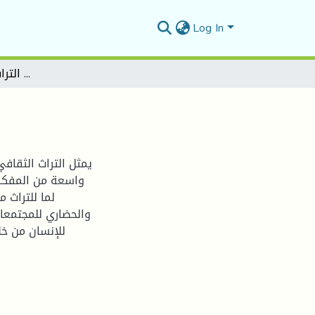
Log In
قراءة التراث عند فتحي المسكيني
يمثل التراث الثقاف
واسعة من المفكري
لما للتراث 
والحضاري للمجتمعات 
للإنسان من خل