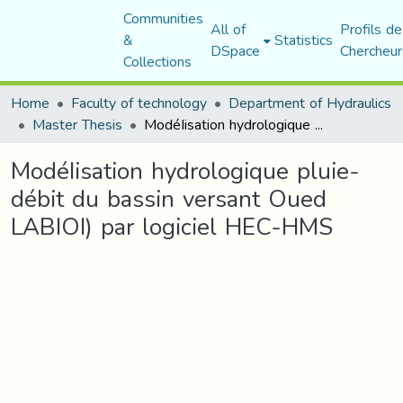
Communities
All of
Profils de
&
Statistics
DSpace
Chercheur
Collections
Home
Faculty of technology
Department of Hydraulics
Master Thesis
ModéIisation hydrologique pluie-débit du bassin versant Oued LABIOI) par logiciel HEC-HMS
ModéIisation hydrologique pluie-
débit du bassin versant Oued
LABIOI) par logiciel HEC-HMS