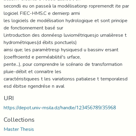
secondli eu on passeà la modélisationp ropremendt ite par
logiciel FIEC-HMS.C e dernierp armi
les logiciels de modélisation hydrologique et sont principe
de fonctionnement basé sur
l,introduction des donnéesp luviométriquesjo urnalièrese t
hydrométriques(d ébits ponctuels)
ainsi que; les paramètresp hysiquesd u bassinv ersant
(coeffrcientd e perméabilité's urface,
pente...), pour comprendre le scénario de transformation
pluie-débit et connaitre les
caractéristiquees t les variationss patialese t temporalesd
esd ébitse ngendrése n aval
URI
https://depot.univ-msila.dz/handle/123456789/35968
Collections
Master Thesis