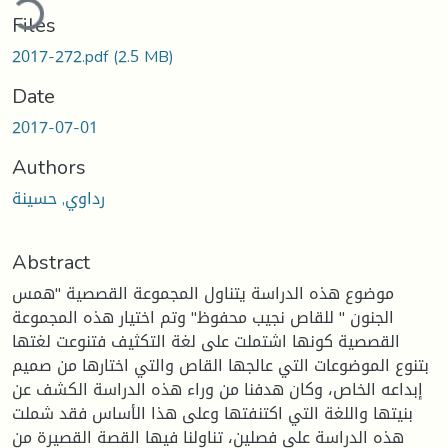
ding...
Files
2017-272.pdf
(2.5 MB)
Date
2017-07-01
Authors
رداوي, حسينة
Abstract
موضوع هذه الدراسة يتناول المجموعة القصصية "همس
الجنون " للقاص نجيب محفوظ" وتم اختيار هذه المجموعة
القصصية كونها اشتملت على لغة التكثيف فتنوعت لغتها
بتنوع الموضوعات التي عالجها القاص والتي اختارها من صميم
إبداعه الخاص، وكان هدفنا من وراء هذه الدراسة الكشف عن
بنيتها واللغة التي اكتنفتها وعلى هذا الأساس فقد شملت
هذه الدراسة على فصلين، تناولنا فيها القصة القصيرة من