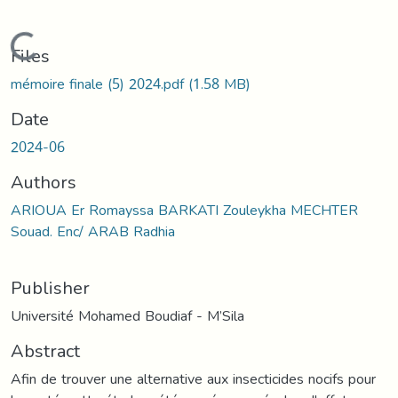
Loading...
Files
mémoire finale (5) 2024.pdf
(1.58 MB)
Date
2024-06
Authors
ARIOUA Er Romayssa BARKATI Zouleykha MECHTER
Souad. Enc/ ARAB Radhia
Publisher
Université Mohamed Boudiaf - M’Sila
Abstract
Afin de trouver une alternative aux insecticides nocifs pour