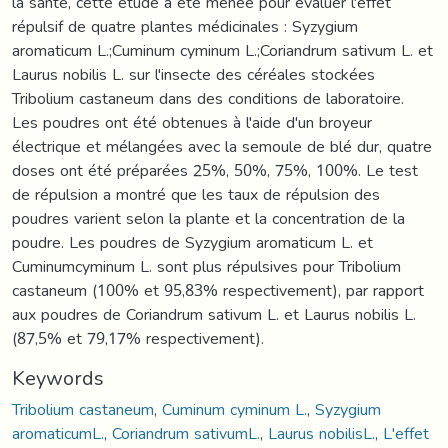
la santé, cette étude a été menée pour évaluer l'effet
répulsif de quatre plantes médicinales : Syzygium
aromaticum L.;Cuminum cyminum L.;Coriandrum sativum L. et
Laurus nobilis L. sur l'insecte des céréales stockées
Tribolium castaneum dans des conditions de laboratoire.
Les poudres ont été obtenues à l'aide d'un broyeur
électrique et mélangées avec la semoule de blé dur, quatre
doses ont été préparées 25%, 50%, 75%, 100%. Le test
de répulsion a montré que les taux de répulsion des
poudres varient selon la plante et la concentration de la
poudre. Les poudres de Syzygium aromaticum L. et
Cuminumcyminum L. sont plus répulsives pour Tribolium
castaneum (100% et 95,83% respectivement), par rapport
aux poudres de Coriandrum sativum L. et Laurus nobilis L.
(87,5% et 79,17% respectivement).
Keywords
Tribolium castaneum
,
Cuminum cyminum L.
,
Syzygium
aromaticumL.
,
Coriandrum sativumL.
,
Laurus nobilisL.
,
L'effet